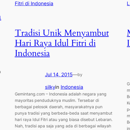
n
Tradisi Unik Menyambut
Hari Raya Idul Fitri di
Indonesia
a
Jul 14, 2015
—
by
G
silky
in
Indonesia
m
Gemintang.com – Indonesia adalah negara yang
B
mayoritas penduduknya muslim. Tersebar di
K
berbagai pelosok daerah, masyarakatnya pun
p
punya tradisi yang berbeda-beda saat menyambut
m
hari raya Idul Fitri atau yang biasa disebut Lebaran.
B
Nah, tradisi apa saja yang ada di berbagai wilayah
i