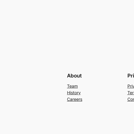
About
Pr
Team
Pri
History
Ter
Careers
Con