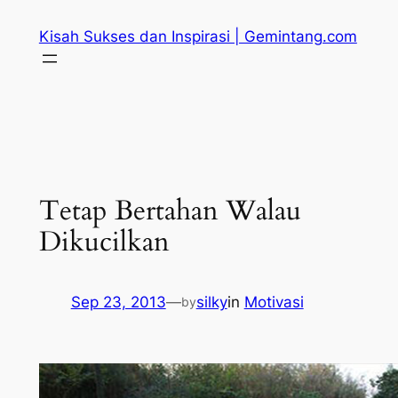
Skip
Kisah Sukses dan Inspirasi | Gemintang.com
to
content
Tetap Bertahan Walau
Dikucilkan
Sep 23, 2013
—
silky
in
Motivasi
by