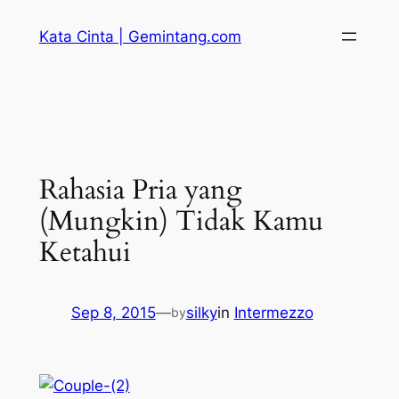
Skip
Kata Cinta | Gemintang.com
to
content
Rahasia Pria yang
(Mungkin) Tidak Kamu
Ketahui
Sep 8, 2015
—
silky
in
Intermezzo
by