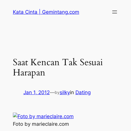
Skip
Kata Cinta | Gemintang.com
to
content
Saat Kencan Tak Sesuai
Harapan
Jan 1, 2012
—
silky
in
Dating
by
Foto by marieclaire.com