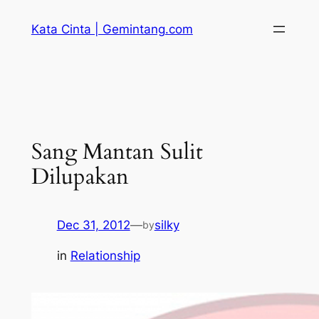
Skip
Kata Cinta | Gemintang.com
to
content
Sang Mantan Sulit
Dilupakan
Dec 31, 2012
—
silky
by
in
Relationship