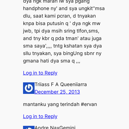
dya ngk marah lw sya pgang
handphone ny' and sya ungkit''msa
dlu, saat kami pcran, d tnyakan
knpa bisa putusin q ' dya ngk mw
jwb, tpi dya msih sring tlfon,sms,
and tny kbr q pda tman' atau juga
sma saya',,,, tntg kshatan sya dya
sllu tnyakan, sya bingUng sbnr ny
gmana hati dya sma q ,,,
Log in to Reply
Triiass F A Queeniiarra
December 25, 2013
mantanku yang terindah #ervan
Log in to Reply
Andre NaxGemini