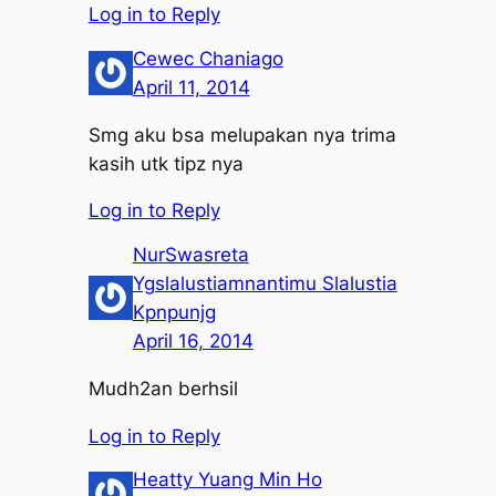
Log in to Reply
Cewec Chaniago
April 11, 2014
Smg aku bsa melupakan nya trima
kasih utk tipz nya
Log in to Reply
NurSwasreta
Ygslalustiamnantimu Slalustia
Kpnpunjg
April 16, 2014
Mudh2an berhsil
Log in to Reply
Heatty Yuang Min Ho