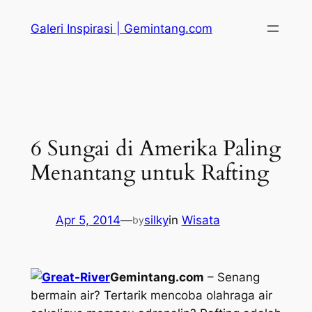
Skip
Galeri Inspirasi | Gemintang.com
to
content
6 Sungai di Amerika Paling
Menantang untuk Rafting
Apr 5, 2014
—
silky
in
Wisata
by
Gemintang.com
– Senang
bermain air? Tertarik mencoba olahraga air