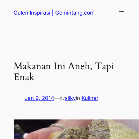
Skip
Galeri Inspirasi | Gemintang.com
to
content
Makanan Ini Aneh, Tapi
Enak
Jan 9, 2014
—
silky
in
Kuliner
by