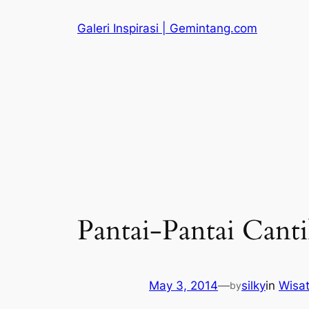
Skip
Galeri Inspirasi | Gemintang.com
to
content
Pantai-Pantai Canti
May 3, 2014
—
silky
in
Wisa
by