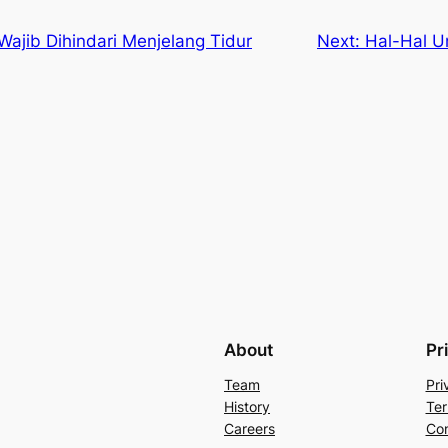
ajib Dihindari Menjelang Tidur
Next:
Hal-Hal U
About
Pr
Team
Pri
History
Ter
Careers
Con