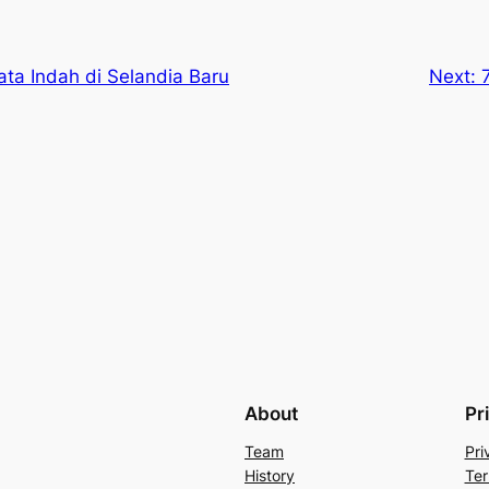
ata Indah di Selandia Baru
Next:
About
Pr
Team
Pri
History
Ter