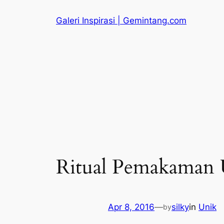
Skip
Galeri Inspirasi | Gemintang.com
to
content
Ritual Pemakaman U
Apr 8, 2016
—
silky
in
Unik
by