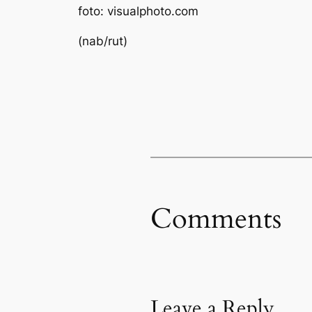
foto: visualphoto.com
(nab/rut)
Comments
Leave a Reply