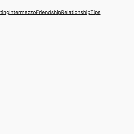
ting
Intermezzo
Friendship
Relationship
Tips