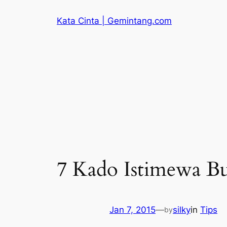
Skip
Kata Cinta | Gemintang.com
to
content
7 Kado Istimewa Bu
Jan 7, 2015
—
silky
in
Tips
by