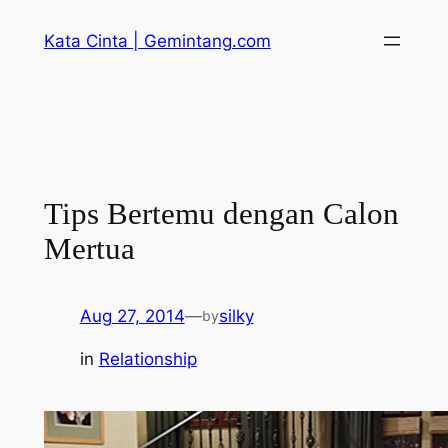
Skip
Kata Cinta | Gemintang.com
to
content
Tips Bertemu dengan Calon
Mertua
Aug 27, 2014
—
silky
by
in
Relationship