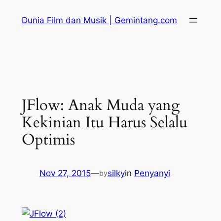
Skip
Dunia Film dan Musik | Gemintang.com
to
content
JFlow: Anak Muda yang
Kekinian Itu Harus Selalu
Optimis
Nov 27, 2015
—
silky
in
Penyanyi
by