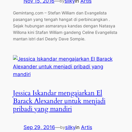
Nov 15, 2016
—
silky
in
Artis
by
Gemintang.com – Stefan William dan Evangelista
pasangan yang tengah hangat di perbincangkan .
Sejak hubungan asmaranya kandas dengan Natasya
Willona kini Stafan William gandeng Celine Evangelista
mantan istri dari Dearly Dave Sompie.
Jessica Iskandar mengajarkan El
Barack Alexander untuk menjadi
pribadi yang mandiri
Sep 29, 2016
—
silky
in
Artis
by