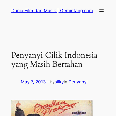
Skip
Dunia Film dan Musik | Gemintang.com
to
content
Penyanyi Cilik Indonesia
yang Masih Bertahan
May 7, 2013
—
silky
in
Penyanyi
by