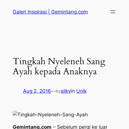
Skip
Galeri Inspirasi | Gemintang.com
to
content
Tingkah Nyeleneh Sang
Ayah kepada Anaknya
Aug 2, 2016
—
silky
in
Unik
by
Gemintang.com
– Sebelum pergi ke luar