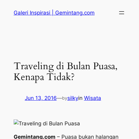
Skip
Galeri Inspirasi | Gemintang.com
to
content
Traveling di Bulan Puasa,
Kenapa Tidak?
Jun 13, 2016
—
silky
in
Wisata
by
Gemintang.com
– Puasa bukan halangan