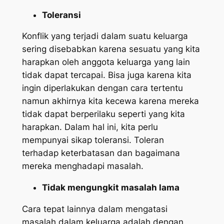
Toleransi
Konflik yang terjadi dalam suatu keluarga
sering disebabkan karena sesuatu yang kita
harapkan oleh anggota keluarga yang lain
tidak dapat tercapai. Bisa juga karena kita
ingin diperlakukan dengan cara tertentu
namun akhirnya kita kecewa karena mereka
tidak dapat berperilaku seperti yang kita
harapkan. Dalam hal ini, kita perlu
mempunyai sikap toleransi. Toleran
terhadap keterbatasan dan bagaimana
mereka menghadapi masalah.
Tidak mengungkit masalah lama
Cara tepat lainnya dalam mengatasi
masalah dalam keluarga adalah dengan