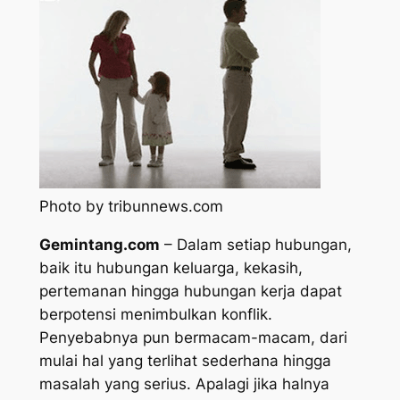
Photo by tribunnews.com
Gemintang.com
– Dalam setiap hubungan,
baik itu hubungan keluarga, kekasih,
pertemanan hingga hubungan kerja dapat
berpotensi menimbulkan konflik.
Penyebabnya pun bermacam-macam, dari
mulai hal yang terlihat sederhana hingga
masalah yang serius. Apalagi jika halnya