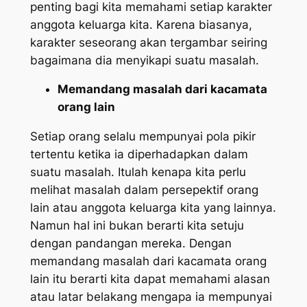
penting bagi kita memahami setiap karakter
anggota keluarga kita. Karena biasanya,
karakter seseorang akan tergambar seiring
bagaimana dia menyikapi suatu masalah.
Memandang masalah dari kacamata
orang lain
Setiap orang selalu mempunyai pola pikir
tertentu ketika ia diperhadapkan dalam
suatu masalah. Itulah kenapa kita perlu
melihat masalah dalam persepektif orang
lain atau anggota keluarga kita yang lainnya.
Namun hal ini bukan berarti kita setuju
dengan pandangan mereka. Dengan
memandang masalah dari kacamata orang
lain itu berarti kita dapat memahami alasan
atau latar belakang mengapa ia mempunyai