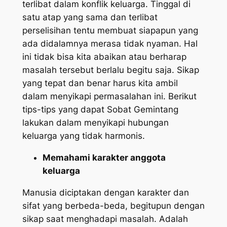
terlibat dalam konflik keluarga. Tinggal di
satu atap yang sama dan terlibat
perselisihan tentu membuat siapapun yang
ada didalamnya merasa tidak nyaman. Hal
ini tidak bisa kita abaikan atau berharap
masalah tersebut berlalu begitu saja. Sikap
yang tepat dan benar harus kita ambil
dalam menyikapi permasalahan ini. Berikut
tips-tips yang dapat Sobat Gemintang
lakukan dalam menyikapi hubungan
keluarga yang tidak harmonis.
Memahami karakter anggota
keluarga
Manusia diciptakan dengan karakter dan
sifat yang berbeda-beda, begitupun dengan
sikap saat menghadapi masalah. Adalah