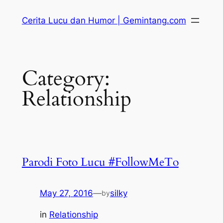
Skip
Cerita Lucu dan Humor | Gemintang.com
to
content
Category:
Relationship
Parodi Foto Lucu #FollowMeTo
May 27, 2016
—
silky
by
in
Relationship