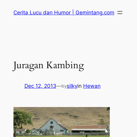
Skip
Cerita Lucu dan Humor | Gemintang.com
to
content
Juragan Kambing
Dec 12, 2013
—
silky
in
Hewan
by