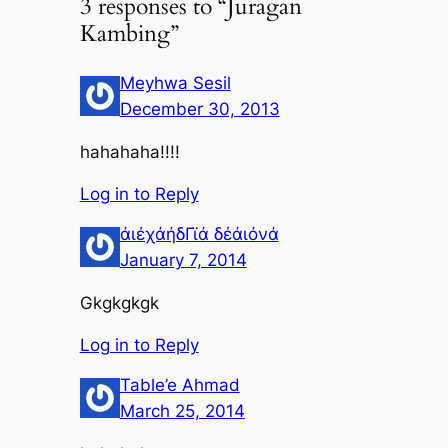
3 responses to “Juragan
Kambing”
Meyhwa Sesil
December 30, 2013
hahahaha!!!!
Log in to Reply
άιέχάήδΓϊά δέάιόνά
January 7, 2014
Gkgkgkgk
Log in to Reply
Table’e Ahmad
March 25, 2014