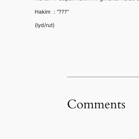
Hakim : “???”
(lyd/rut)
Comments