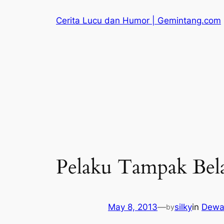
Skip
Cerita Lucu dan Humor | Gemintang.com
to
content
Pelaku Tampak Bel
May 8, 2013
—
silky
in
Dewa
by