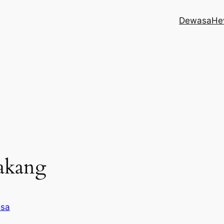
Dewasa
He
akang
sa