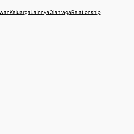
wan
Keluarga
Lainnya
Olahraga
Relationship