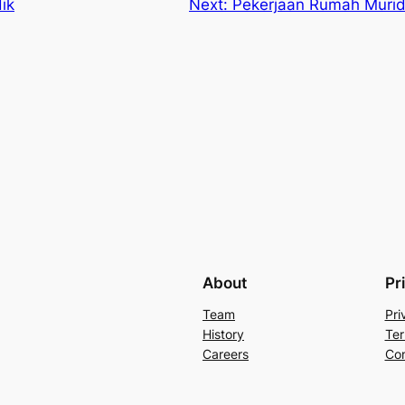
ik
Next:
Pekerjaan Rumah Murid
About
Pr
Team
Pri
History
Ter
Careers
Con