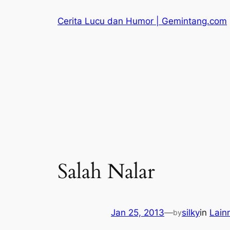
Skip
Cerita Lucu dan Humor | Gemintang.com
to
content
Salah Nalar
Jan 25, 2013
—
silky
in
Lain
by