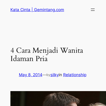
Skip
Kata Cinta | Gemintang.com
to
content
4 Cara Menjadi Wanita
Idaman Pria
May 8, 2014
—
silky
in
Relationship
by