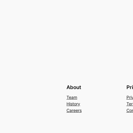
About
Pr
Team
Pri
History
Ter
Careers
Con