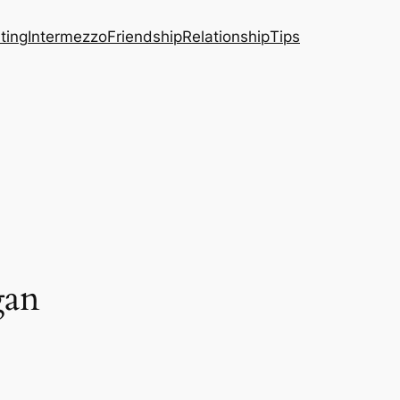
ting
Intermezzo
Friendship
Relationship
Tips
gan