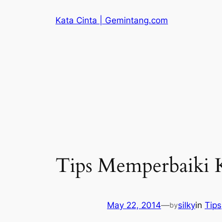
Skip
Kata Cinta | Gemintang.com
to
content
Tips Memperbaiki 
May 22, 2014
—
silky
in
Tips
by