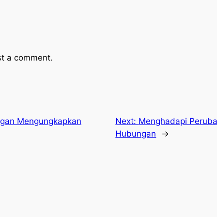
st a comment.
nggan Mengungkapkan
Next:
Menghadapi Perub
Hubungan
→