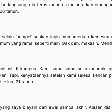
 berlangsung, dia terus-menerus melontarkan omongan 
26 tahun.
a selalu ‘nempel’ seakan ingin memamerkan kemesraan
umum yang ramai seperti mall? Gak deh, makasih. Mend
anisasi di kampus. Kami sama-sama suka mendaki g
an. Tapi, kenyataannya setelah kami selesai kencan p
i.
– Ina, 21 tahun.
 yang saya biayain dari awal sampai akhir. Alasan di