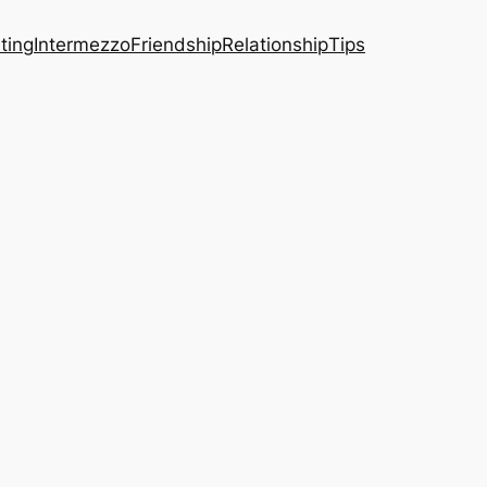
ting
Intermezzo
Friendship
Relationship
Tips