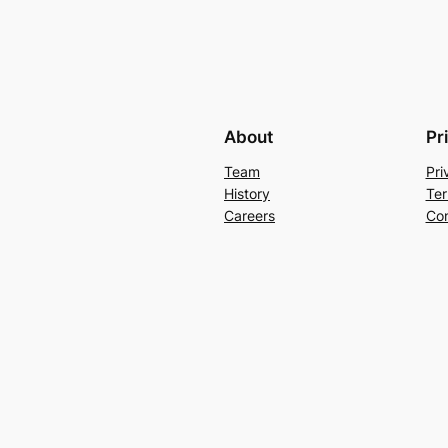
About
Pr
Team
Pri
History
Ter
Careers
Con