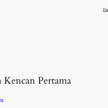
Da
ah Kencan Pertama
ng