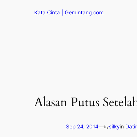
Skip
Kata Cinta | Gemintang.com
to
content
Alasan Putus Setel
Sep 24, 2014
—
silky
in
Dati
by