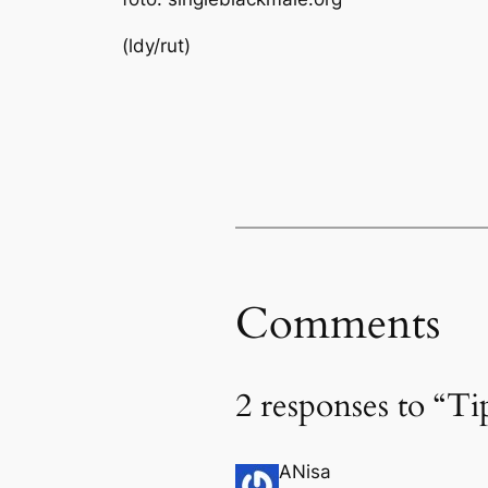
(ldy/rut)
Comments
2 responses to “T
ANisa