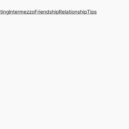
ting
Intermezzo
Friendship
Relationship
Tips