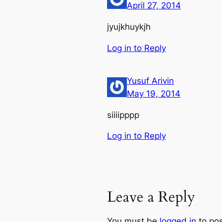
April 27, 2014
jyujkhuykjh
Log in to Reply
Yusuf Arivin
May 19, 2014
siiiipppp
Log in to Reply
Leave a Reply
You must be
logged in
to po