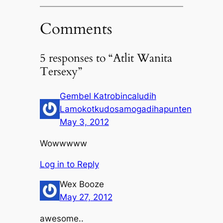
Comments
5 responses to “Atlit Wanita
Tersexy”
Gembel Katrobincaludih
Lamokotkudosamogadihapunten
May 3, 2012
Wowwwww
Log in to Reply
Wex Booze
May 27, 2012
awesome..