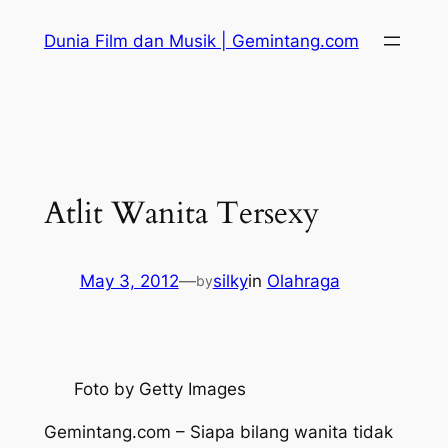
Skip
Dunia Film dan Musik | Gemintang.com
to
content
Atlit Wanita Tersexy
May 3, 2012
—
silky
in
Olahraga
by
Foto by Getty Images
Gemintang.com – Siapa bilang wanita tidak