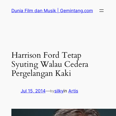
Skip
Dunia Film dan Musik | Gemintang.com
to
content
Harrison Ford Tetap
Syuting Walau Cedera
Pergelangan Kaki
Jul 15, 2014
—
silky
in
Artis
by