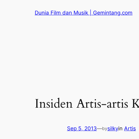
Skip
Dunia Film dan Musik | Gemintang.com
to
content
Insiden Artis-artis
Sep 5, 2013
—
silky
in
Artis
by