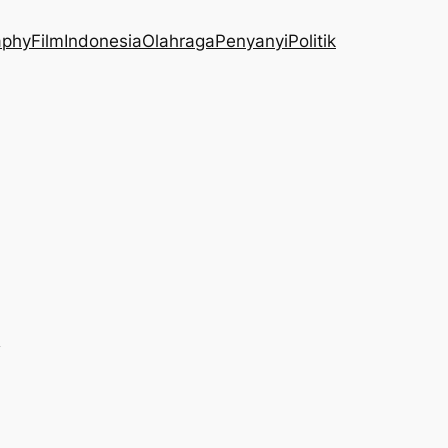
aphy
Film
Indonesia
Olahraga
Penyanyi
Politik
h