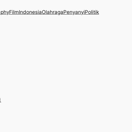
aphy
Film
Indonesia
Olahraga
Penyanyi
Politik
n