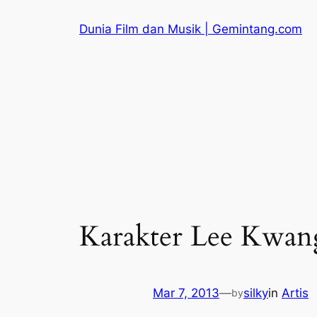
Skip
Dunia Film dan Musik | Gemintang.com
to
content
Karakter Lee Kwan
Mar 7, 2013
—
silky
in
Artis
by