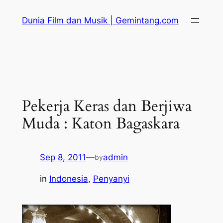
Skip
Dunia Film dan Musik | Gemintang.com
to
content
Pekerja Keras dan Berjiwa
Muda : Katon Bagaskara
Sep 8, 2011
—
admin
by
in
Indonesia
, 
Penyanyi