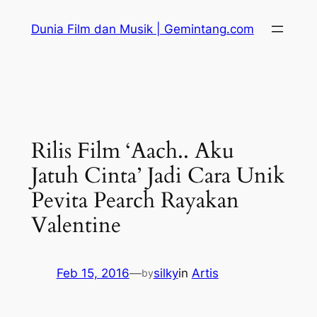
Skip
Dunia Film dan Musik | Gemintang.com
to
content
Rilis Film ‘Aach.. Aku
Jatuh Cinta’ Jadi Cara Unik
Pevita Pearch Rayakan
Valentine
Feb 15, 2016
—
silky
in
Artis
by