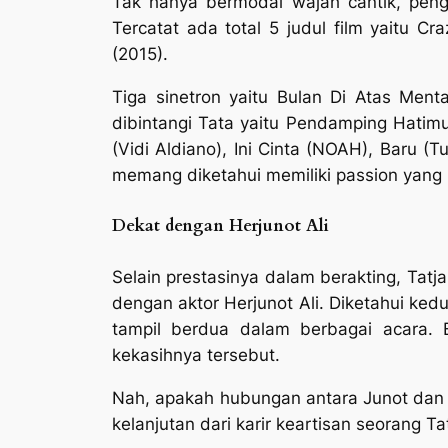
Tak hanya bermodal wajah cantik, pen
Tercatat ada total 5 judul film yaitu C
(2015).
Tiga sinetron yaitu Bulan Di Atas Menta
dibintangi Tata yaitu Pendamping Hatimu
(Vidi Aldiano), Ini Cinta (NOAH), Baru 
memang diketahui memiliki
passion
yang 
Dekat dengan Herjunot Ali
Selain prestasinya dalam berakting, Tat
dengan aktor Herjunot Ali. Diketahui ked
tampil berdua dalam berbagai acara. B
kekasihnya tersebut.
Nah, apakah hubungan antara Junot dan T
kelanjutan dari karir keartisan seorang T