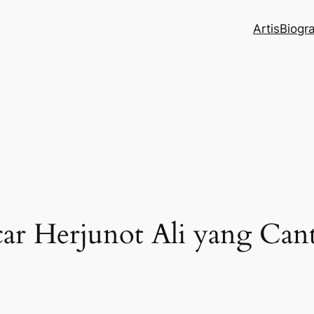
Artis
Biogr
car Herjunot Ali yang Cant