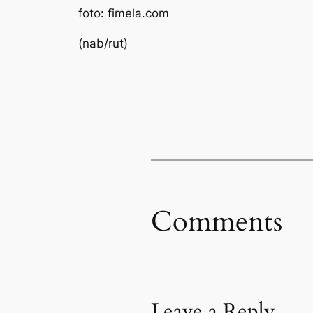
foto: fimela.com
(nab/rut)
Comments
Leave a Reply