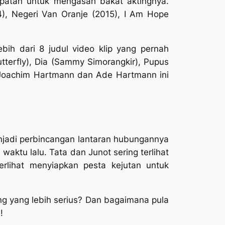
patan untuk mengasah bakat aktingnya.
4), Negeri Van Oranje (2015), I Am Hope
ebih dari 8 judul video klip yang pernah
tterfly), Dia (Sammy Simorangkir), Pupus
an Joachim Hartmann dan Ade Hartmann ini
enjadi perbincangan lantaran hubungannya
aktu lalu. Tata dan Junot sering terlihat
erlihat menyiapkan pesta kejutan untuk
ng yang lebih serius? Dan bagaimana pula
!