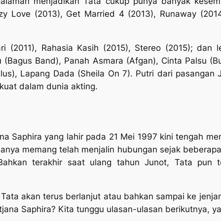
galaman menjadikan Tata cukup punya banyak kesem
razy Love (2013), Get Married 4 (2013), Runaway (201
ri (2011), Rahasia Kasih (2015), Stereo (2015); dan l
 (Bagus Band), Panah Asmara (Afgan), Cinta Palsu (Bu
(Tulus), Lapang Dada (Sheila On 7). Putri dari pasang
kuat dalam dunia akting.
jana Saphira yang lahir pada 21 Mei 1997 kini tengah m
uanya memang telah menjalin hubungan sejak beberapa w
ahkan terakhir saat ulang tahun Junot, Tata pun t
ata akan terus berlanjut atau bahkan sampai ke jenja
atjana Saphira? Kita tunggu ulasan-ulasan berikutnya, ya