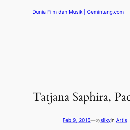
Skip
Dunia Film dan Musik | Gemintang.com
to
content
Tatjana Saphira, Pa
Feb 9, 2016
—
silky
in
Artis
by