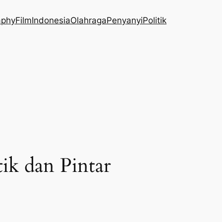
aphy
Film
Indonesia
Olahraga
Penyanyi
Politik
ik dan Pintar