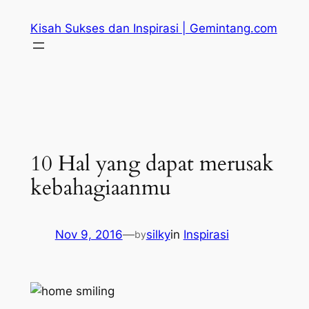
Skip
Kisah Sukses dan Inspirasi | Gemintang.com
to
content
10 Hal yang dapat merusak
kebahagiaanmu
Nov 9, 2016
—
silky
in
Inspirasi
by