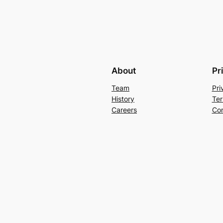
About
Pr
Team
Pri
History
Ter
Careers
Con