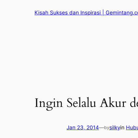
Skip
Kisah Sukses dan Inspirasi | Gemintang.
to
content
Ingin Selalu Akur 
Jan 23, 2014
—
silky
in
Hub
by