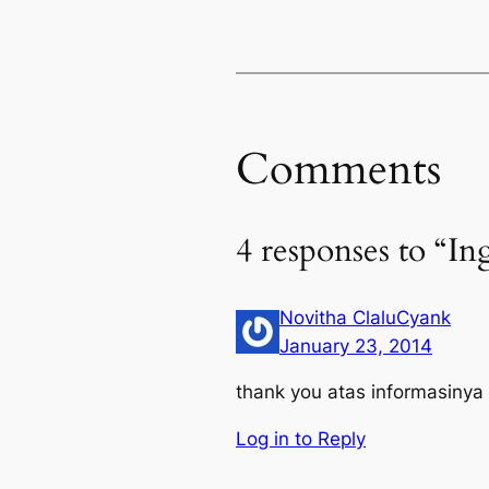
Comments
4 responses to “I
Novitha ClaluCyank
January 23, 2014
thank you atas informasinya
Log in to Reply