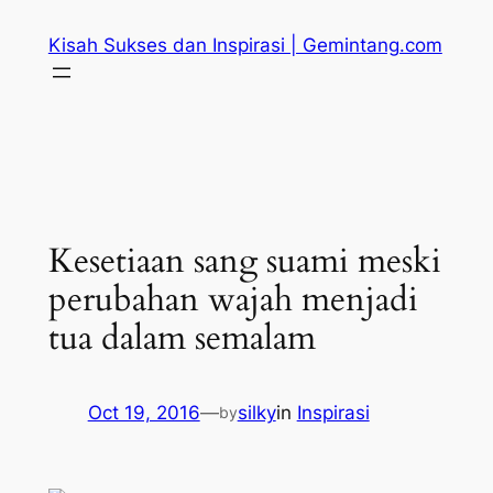
Skip
Kisah Sukses dan Inspirasi | Gemintang.com
to
content
Kesetiaan sang suami meski
perubahan wajah menjadi
tua dalam semalam
Oct 19, 2016
—
silky
in
Inspirasi
by