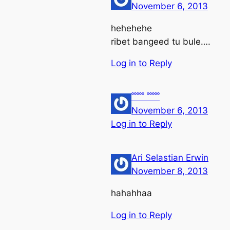
November 6, 2013
hehehehe
ribet bangeed tu bule….
Log in to Reply
ﹾﹾﹾﹾﹾ ﹾﹾﹾﹾﹾ
November 6, 2013
Log in to Reply
Ari Selastian Erwin
November 8, 2013
hahahhaa
Log in to Reply