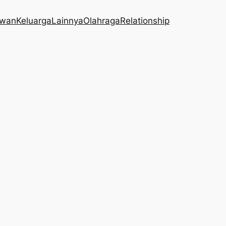
wan
Keluarga
Lainnya
Olahraga
Relationship