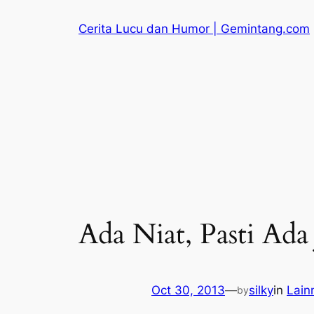
Skip
Cerita Lucu dan Humor | Gemintang.com
to
content
Ada Niat, Pasti Ada 
Oct 30, 2013
—
silky
in
Lain
by