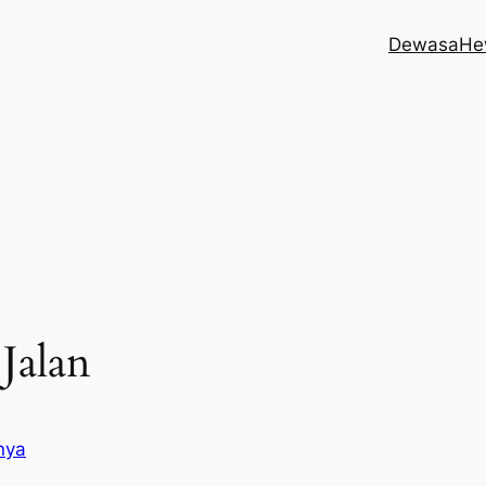
Dewasa
He
Jalan
nya