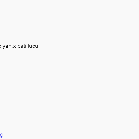
lyan.x psti lucu
ng