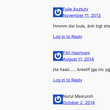
Fujie Asztuty
November 11, 2013
Hmmm dsr bule, änh bgt she…
Log in to Reply
Fitri Hasriyani
August 11, 2014
Ha haaii…… kreatif jga nic yg
Log in to Reply
Nurul Masruroh
October 2, 2014