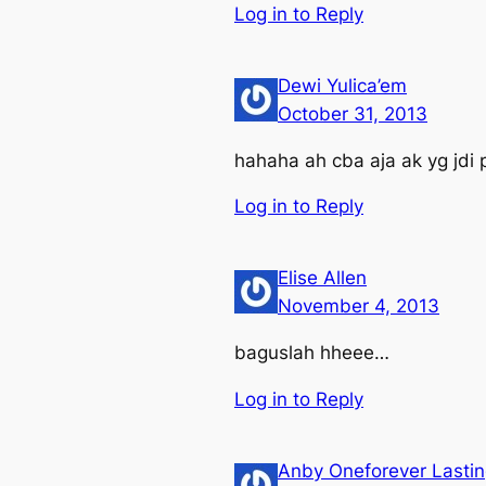
Log in to Reply
Dewi Yulica’em
October 31, 2013
hahaha ah cba aja ak yg jdi p
Log in to Reply
Elise Allen
November 4, 2013
baguslah hheee…
Log in to Reply
Anby Oneforever Lasti