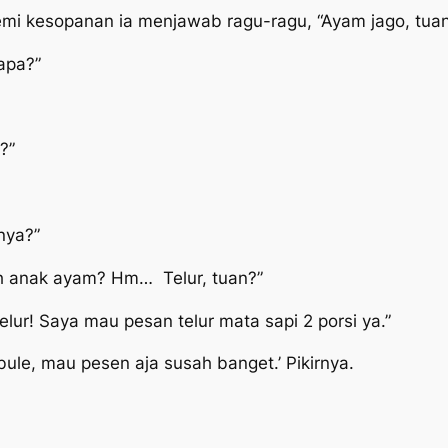
mi kesopanan ia menjawab ragu-ragu, “Ayam jago, tuan
 apa?”
?”
nya?”
ah anak ayam? Hm… Telur, tuan?”
elur! Saya mau pesan telur mata sapi 2 porsi ya.”
ule, mau pesen aja susah banget.’ Pikirnya.