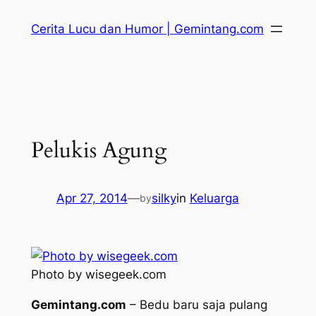
Skip
Cerita Lucu dan Humor | Gemintang.com
to
content
Pelukis Agung
Apr 27, 2014
—
silky
in
Keluarga
by
Photo by wisegeek.com
Gemintang.com
– Bedu baru saja pulang