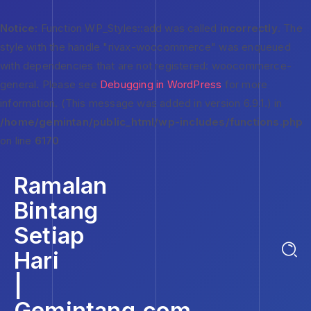
Notice
: Function WP_Styles::add was called
incorrectly
. The
style with the handle "rivax-woocommerce" was enqueued
with dependencies that are not registered: woocommerce-
general. Please see
Debugging in WordPress
for more
information. (This message was added in version 6.9.1.) in
/home/gemintan/public_html/wp-includes/functions.php
on line
6170
Ramalan
Bintang
Setiap
Hari
|
Gemintang.com