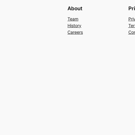
About
Pr
Team
Pri
History
Ter
Careers
Con