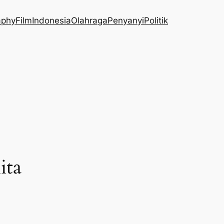
aphy
Film
Indonesia
Olahraga
Penyanyi
Politik
ita