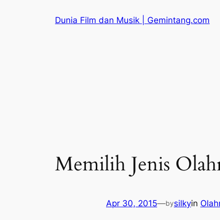
Skip
Dunia Film dan Musik | Gemintang.com
to
content
Memilih Jenis Olah
Apr 30, 2015
—
silky
in
Olah
by