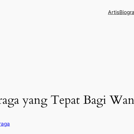
Artis
Biogr
raga yang Tepat Bagi Wan
raga