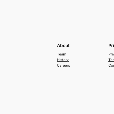
About
Pr
Team
Pri
History
Ter
Careers
Con