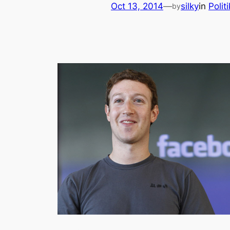
Oct 13, 2014
—
silky
in
Politi
by