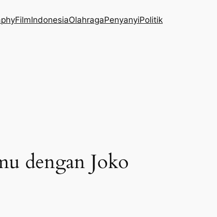
aphy
Film
Indonesia
Olahraga
Penyanyi
Politik
emu dengan Joko