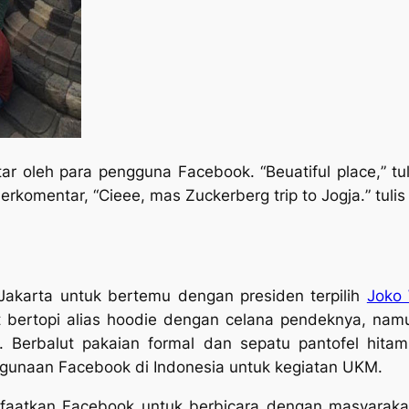
ar oleh para pengguna Facebook. “
Beuatiful place,
” t
erkomentar, “
Cieee, mas Zuckerberg trip to Jogja.
” tuli
Jakarta untuk bertemu dengan presiden terpilih
Joko
 bertopi alias
hoodie
dengan celana pendeknya, namu
 Berbalut pakaian formal dan sepatu pantofel hita
ggunaan Facebook di Indonesia untuk kegiatan UKM.
aatkan Facebook untuk berbicara dengan masyarakat,”