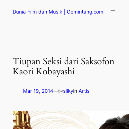
Skip
Dunia Film dan Musik | Gemintang.com
to
content
Tiupan Seksi dari Saksofon
Kaori Kobayashi
Mar 19, 2014
—
silky
in
Artis
by