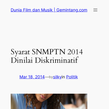
Skip
Dunia Film dan Musik | Gemintang.com
to
content
Syarat SNMPTN 2014
Dinilai Diskriminatif
Mar 18, 2014
—
silky
in
Politik
by