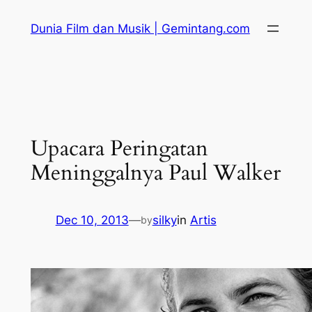
Skip
Dunia Film dan Musik | Gemintang.com
to
content
Upacara Peringatan
Meninggalnya Paul Walker
Dec 10, 2013
—
silky
in
Artis
by