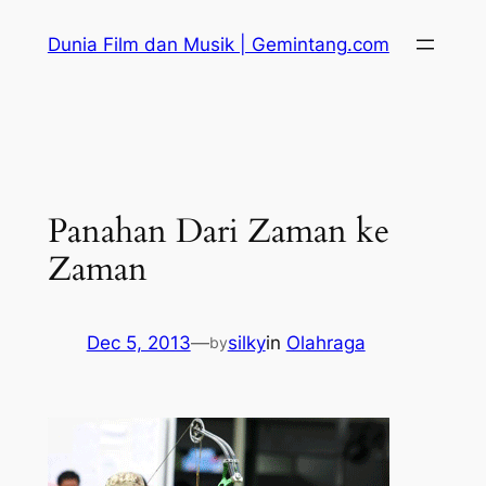
Skip
Dunia Film dan Musik | Gemintang.com
to
content
Panahan Dari Zaman ke
Zaman
Dec 5, 2013
—
silky
in
Olahraga
by