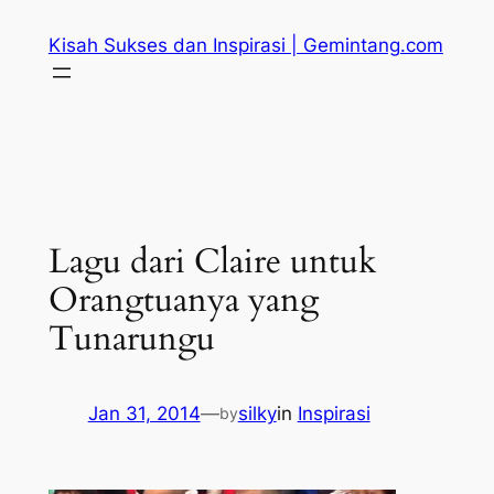
Skip
Kisah Sukses dan Inspirasi | Gemintang.com
to
content
Lagu dari Claire untuk
Orangtuanya yang
Tunarungu
Jan 31, 2014
—
silky
in
Inspirasi
by