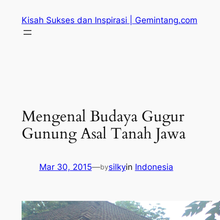
Skip
Kisah Sukses dan Inspirasi | Gemintang.com
to
content
Mengenal Budaya Gugur
Gunung Asal Tanah Jawa
Mar 30, 2015
—
silky
in
Indonesia
by