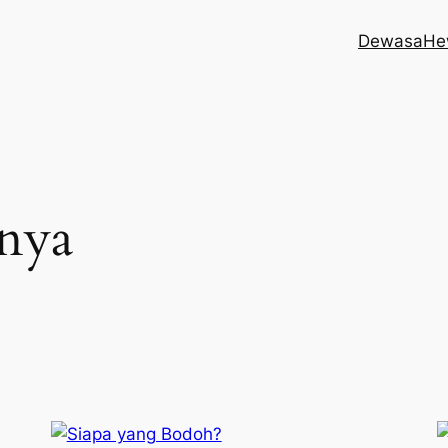
Dewasa
He
nya