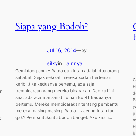
Siapa yang Bodoh?
Jul 16, 2014
—
by
silky
in
Lainnya
Gemintang.com – Ratna dan Intan adalah dua orang
sahabat. Sejak sekolah mereka sudah berteman
G
karib. Jika keduanya bertemu, ada saja
H
pembicaraan yang mereka bicarakan. Dan kali ini,
an
d
saat ada acara arisan di rumah Bu RT keduanya
B
bertemu. Mereka membicarakan tentang pembantu
y
mereka masing-masing. Ratna : Jeung Intan tau,
p
gak? Pembantuku itu bodoh banget. Aku kasih…
k
m
H
b