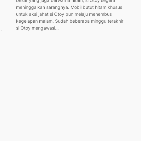
besar yang juga berwarna hitam, si Otoy segera
meninggalkan sarangnya. Mobil butut hitam khusus
untuk aksi jahat si Otoy pun melaju menembus
kegelapan malam. Sudah beberapa minggu terakhir
si Otoy mengawasi…
.