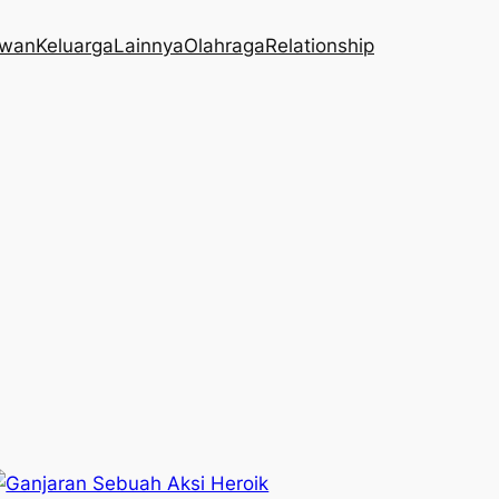
wan
Keluarga
Lainnya
Olahraga
Relationship