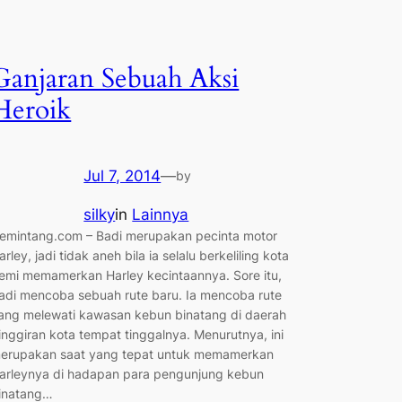
Ganjaran Sebuah Aksi
Heroik
Jul 7, 2014
—
by
silky
in
Lainnya
emintang.com – Badi merupakan pecinta motor
arley, jadi tidak aneh bila ia selalu berkeliling kota
emi memamerkan Harley kecintaannya. Sore itu,
adi mencoba sebuah rute baru. Ia mencoba rute
ang melewati kawasan kebun binatang di daerah
inggiran kota tempat tinggalnya. Menurutnya, ini
erupakan saat yang tepat untuk memamerkan
arleynya di hadapan para pengunjung kebun
inatang…