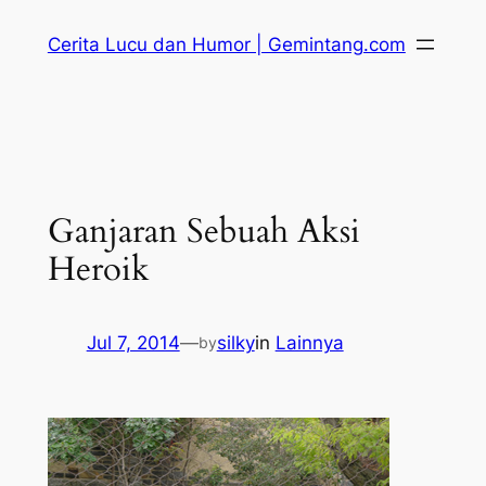
Skip
Cerita Lucu dan Humor | Gemintang.com
to
content
Ganjaran Sebuah Aksi
Heroik
Jul 7, 2014
—
silky
in
Lainnya
by