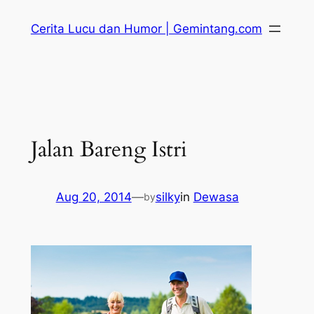
Skip
Cerita Lucu dan Humor | Gemintang.com
to
content
Jalan Bareng Istri
Aug 20, 2014
—
silky
in
Dewasa
by